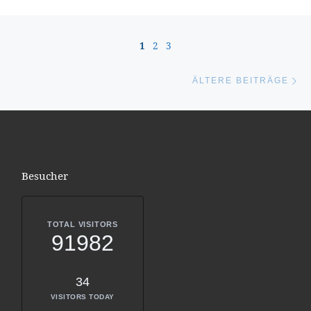
Beitragsnavigation
1
2
3
Äl
ÄLTERE BEITRÄGE
Besucher
TOTAL VISITORS
91982
34
VISITORS TODAY