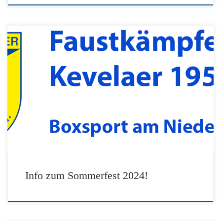
Am Sonntag den 23.06.2024 findet unser jährliches Sommerfest
statt. Wir treffen uns um 14.00 Uhr, mit verkehrstüchtigem
Fahrrad, vor unserem Vereinslokal Alte Wember Str.! Dann
geht’s nach Twisteden zum Minigolfturnier. Für Essen und
Trinken ist gesorgt. Ab sofort werden Anmeldungen
entgegengenommen. Wir freuen uns auf Euch, Euer Vorstand
Info zum Sommerfest 2024!