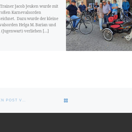
Trainer Jacob Jeuken wurde mit
roßen Karnevalsorden
eichnet. Dazu wurde der kleine
valsorden Helga M. Barian und
a (Jugenwart) verliehen […]
ZURÜCK ZUR BEITRAGSLI
ZEITUNGSAUSSCHNITT SPORT LOKAL DER RHEINISCHEN POST VOM 26.05.22