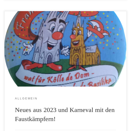
Unser Trainer Jacob Jeuken wurde mit dem großen
Karnevalsorden ausgezeichnet. Dazu wurde der kleine
Karnevalsorden Helga M. Barian und Jessica (Jugenwart)
verliehen Herzlichen Glückwunsch Jakob, Helga und Jessica.
Hier ein paar Bilder in Form einer Slideshow! Hier noch ein
paar weitere Bilder vom Besuch des Karnevalprinzen bei den
[…]
ALLGEMEIN
Neues aus 2023 und Karneval mit den
Faustkämpfern!