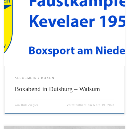
Am 18.03.23 waren wir zu Gast beim W.B.C – Duisburg .e.V 1957
Um die Bilder zu vergrößern bitte darauf klicken! Es werden
noch Videos folgen, wir bitten um Geduld!! Ich hoffe die Videos
gefallen Euch! Mfg Faustkämpfer Kevelaer e.V.
ALLGEMEIN
BOXEN
Boxabend in Duisburg – Walsum
von
Dirk Ziegler
Veröffentlicht am
März 19, 2023