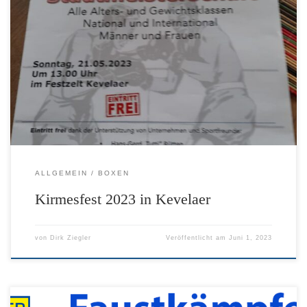
Zum Kirmesfest 2023 in Kevelaer wurden 2
Stadtmeisterschaftskämpfe in den jeweiligen Gewichtsklassen
ausgetragen! Teilnehmer waren Jonas und Tito, die beide
jeweils den Titel Stadtmeister sicheren konnten. Hierzu ein
paar Bilder!! Mehr Bilder könnt Ihr in der Galerie sehen! Hier
noch ein paar Videos vom Abend! Titos Sieg!! Jonas mitten […]
ALLGEMEIN
BOXEN
Kirmesfest 2023 in Kevelaer
von
Dirk Ziegler
Veröffentlicht am
Juni 1, 2023