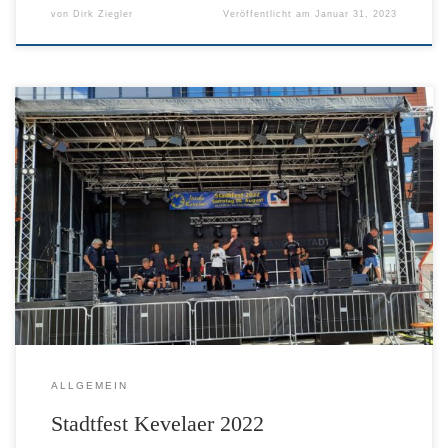
von
Dirk Ziegler
Veröffentlicht am
Januar 31, 2023
Stadtfest Kevelaer 2022 Auch auf dem Stadtfest waren wir
wieder mit einem Stand vertreten um Leuten den Boxsport
näher zu bringen. Wir hoffen das alle Spaß hatten! Hier ein
paar Bilder vom Fest:
ALLGEMEIN
Stadtfest Kevelaer 2022