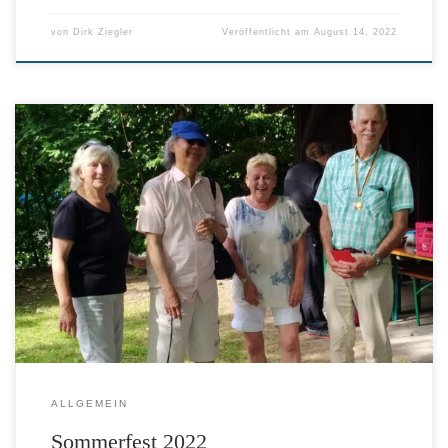
von
Dirk Ziegler
Veröffentlicht am
August 14, 2022
Sommerfest 2022 Hallo zusammen hier könnt Ihr ein paar
Bilder vom Sommerfest 2022 sehen. Leider wirklich nur ein
paar weil vom Fotografen die Speicherkarte leider defekt war.
Wir haben aber noch ein Video von einem
Geburtstagsständchen retten können, und noch ein paar Bilder.
Zusammengefunden für eine Fahrradtour zum Minigolfplatz
[…]
ALLGEMEIN
Sommerfest 2022