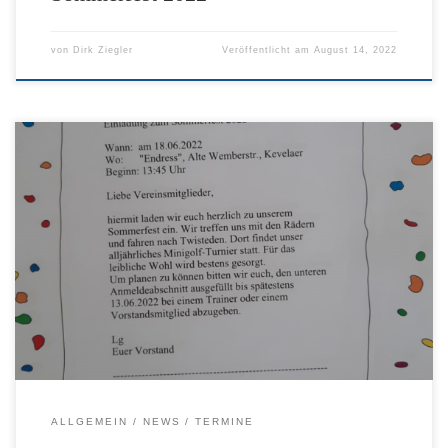
von
Dirk Ziegler
Veröffentlicht am
August 14, 2022
Um das Formular zu bekommen bitte auf den Link unten
klicken. Sommerfestdatei zum Downloaden hier klicken
ALLGEMEIN
NEWS
TERMINE